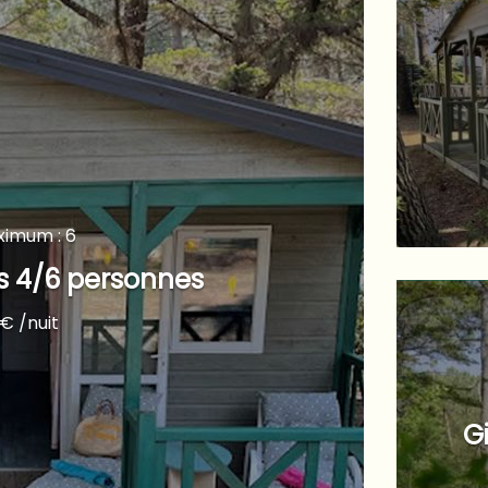
imum : 6
 4/6 personnes
2€ /nuit
G