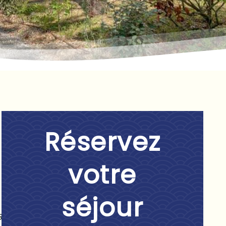
Réservez
votre
séjour
3