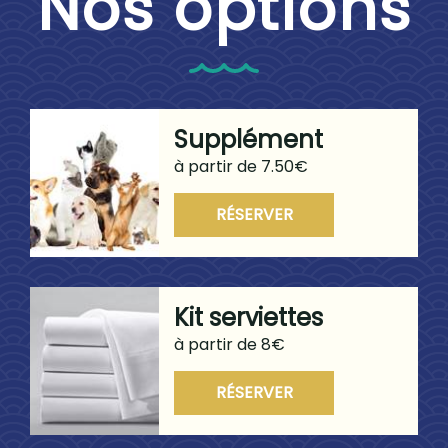
Nos options
Supplément
Animaux d...
à partir de 7.50€
RÉSERVER
Kit serviettes
à partir de 8€
RÉSERVER