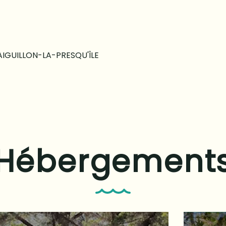
L'AIGUILLON-LA-PRESQU'ÎLE
Hébergement