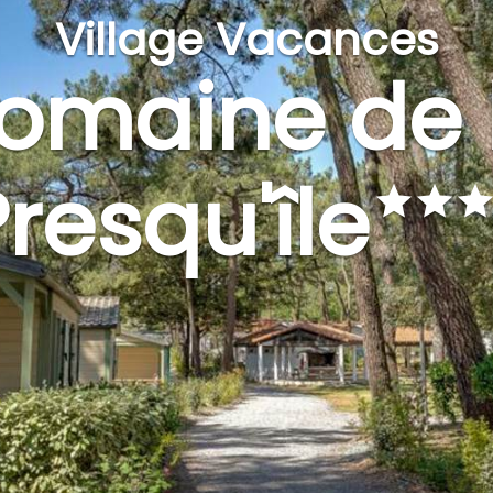
Village Vacances
omaine de 
resqu'île