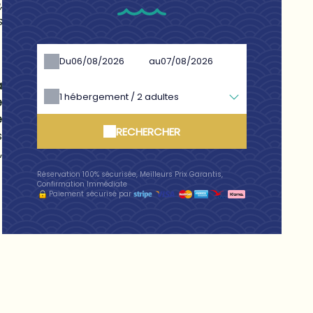
,
s
Du
au
a
1
hébergement /
2
adultes
e
e
RECHERCHER
s
,
Réservation 100% sécurisée, Meilleurs Prix Garantis,
Confirmation Immédiate
Paiement sécurisé par